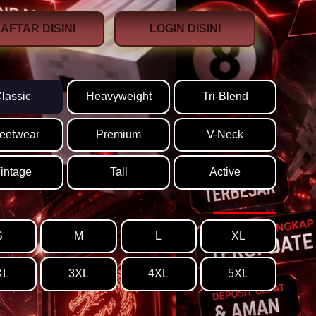
AFTAR DISINI
LOGIN DISINI
lassic
Heavyweight
Tri-Blend
reetwear
Premium
V-Neck
intage
Tall
Active
View Size Chart
S
M
L
XL
XL
3XL
4XL
5XL
y