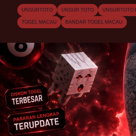
UNSURTOTO
UNSUR TOTO
UNSURTOTO 
TOGEL MACAU
BANDAR TOGEL MACAU