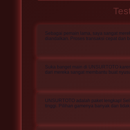
Tes
Sebagai pemain lama, saya sangat merek
diandalkan. Proses transaksi cepat dan 
Suka banget main di UNSURTOTO karena 
dari mereka sangat membantu buat nyusu
UNSURTOTO adalah paket lengkap! Selain 
tinggi. Pilihan gamenya banyak dan tidak