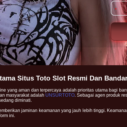
-
ma Situs Toto Slot Resmi Dan Bandar 
nline yang aman dan terpercaya adalah prioritas utama bagi b
ngan masyarakat adalah
UNSURTOTO
. Sebagai agen produk res
sedang diminati.
mberikan jaminan keamanan yang jauh lebih tinggi. Keamanan
orm ini.