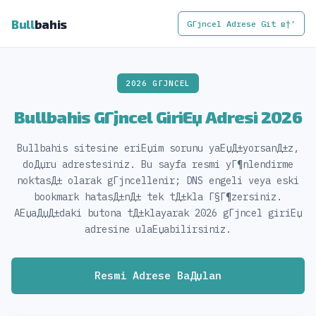
Bull
bahis
GГјncel Adrese Git в†’
2026 GГЈNCEL
Bullbahis GГјncel GiriЕџ Adresi 2026
Bullbahis sitesine eriЕџim sorunu yaЕџД±yorsanД±z,
doДџru adrestesiniz. Bu sayfa resmi yГ¶nlendirme
noktasД± olarak gГјncellenir; DNS engeli veya eski
bookmark hatasД±nД± tek tД±kla Г§Г¶zersiniz.
AЕџaДџД±daki butona tД±klayarak 2026 gГјncel giriЕџ
adresine ulaЕџabilirsiniz.
Resmi Adrese BaДџlan